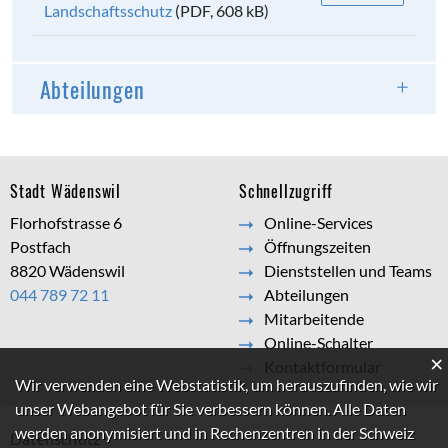
Landschaftsschutz
(PDF, 608 kB)
Abteilungen
Footer
Stadt Wädenswil
Schnellzugriff
Florhofstrasse 6
Online-Services
Postfach
Öffnungszeiten
8820 Wädenswil
Dienststellen und Teams
044 789 72 11
Abteilungen
Mitarbeitende
Online-Schalter
×
Kontaktformular
Webstatistik
Wir verwenden eine Webstatistik, um herauszufinden, wie wir
unser Webangebot für Sie verbessern können. Alle Daten
werden anonymisiert und in Rechenzentren in der Schweiz
Datenschutz