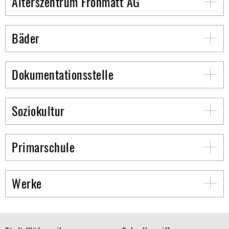
Alterszentrum Frohmatt AG
Bäder
Dokumentationsstelle
Soziokultur
Primarschule
Werke
Footer