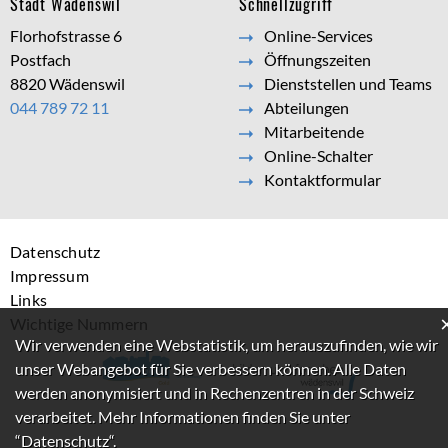
Stadt Wädenswil
Schnellzugriff
Florhofstrasse 6
Online-Services
Postfach
Öffnungszeiten
8820 Wädenswil
Dienststellen und Teams
044 789 72 11
Abteilungen
Mitarbeitende
Online-Schalter
Kontaktformular
Datenschutz
Impressum
Links
Wichtige Nummern
Webstatistik
Wir verwenden eine Webstatistik, um herauszufinden, wie wir
unser Webangebot für Sie verbessern können. Alle Daten
werden anonymisiert und in Rechenzentren in der Schweiz
verarbeitet. Mehr Informationen finden Sie unter
“Datenschutz“
.