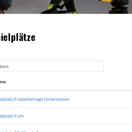
alt
ielplätze
ltern
me
ielplatz Freizeitanlage Untermosen
elplatz Fuhr