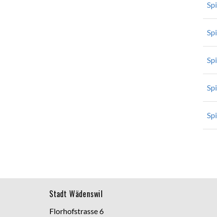
Sp
Sp
Sp
Spi
Sp
Footer
Stadt Wädenswil
Florhofstrasse 6