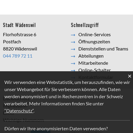
Footer
Stadt Wädenswil
Schnellzugriff
Florhofstrasse 6
Online-Services
Postfach
Öffnungszeiten
8820 Wädenswil
Dienststellen und Teams
044 789 72 11
Abteilungen
Mitarbeitende
Online-Schalter
×
Kontaktformular
Webstatistik
Wir verwenden eine Webstatistik, um herauszufinden, wie wir
unser Webangebot für Sie verbessern können. Alle Daten
werden anonymisiert und in Rechenzentren in der Schweiz
Datenschutz
verarbeitet. Mehr Informationen finden Sie unter
Impressum
“Datenschutz“
.
Links
Wichtige Nummern
Dürfen wir Ihre anonymisierten Daten verwenden?