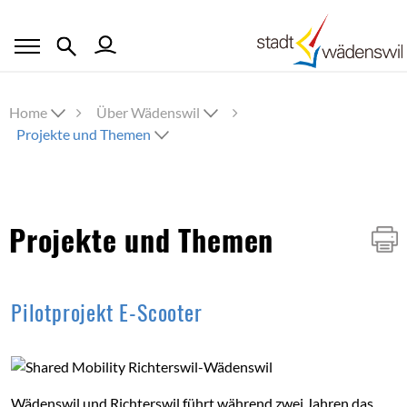
Home
Über Wädenswil
Projekte und Themen
Inhalt
Projekte und Themen
Pilotprojekt E-Scooter
Wädenswil und Richterswil führt während zwei Jahren das