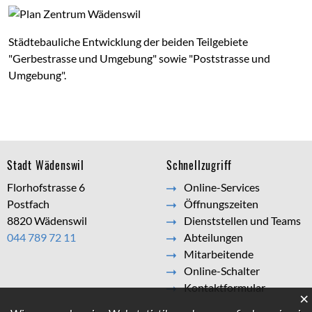
Städtebauliche Entwicklung der beiden Teilgebiete
"Gerbestrasse und Umgebung" sowie "Poststrasse und
Umgebung".
Footer
Stadt Wädenswil
Schnellzugriff
Florhofstrasse 6
Online-Services
Postfach
Öffnungszeiten
8820 Wädenswil
Dienststellen und Teams
044 789 72 11
Abteilungen
Mitarbeitende
Online-Schalter
Kontaktformular
×
Webstatistik