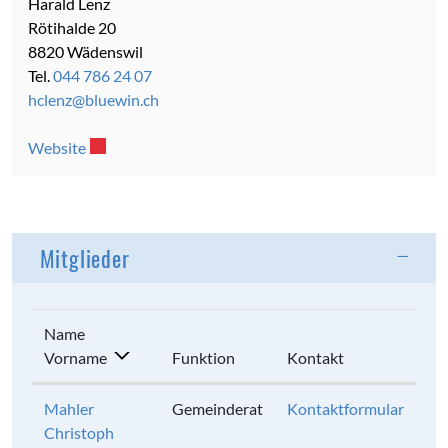
Harald Lenz
Rötihalde 20
8820 Wädenswil
Tel.
044 786 24 07
hclenz@bluewin.ch
Website
Externer Link wird in einem neuen Fenster geöffnet.
Mitglieder
Name
Vorname
Funktion
Kontakt
Mahler
Gemeinderat
Kontaktformular
Christoph