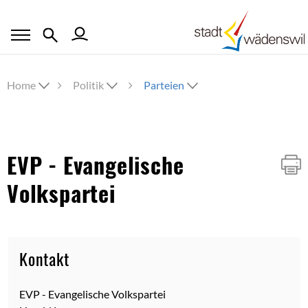
Home
Politik
Parteien
Inhalt
EVP - Evangelische
Volkspartei
Kontakt
Zugehörige Objekte
EVP - Evangelische Volkspartei