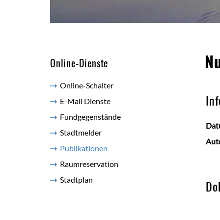
Inh
Nu
Online-Dienste
Online-Schalter
In
E-Mail Dienste
Zu
Fundgegenstände
Dat
Stadtmelder
Auto
Publikationen
(ausgewählt)
Raumreservation
Stadtplan
Do