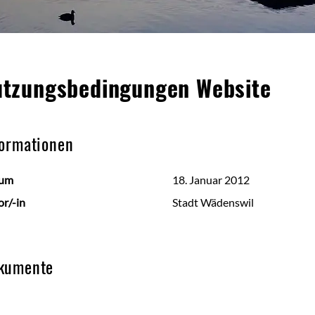
alt
tzungsbedingungen Website
formationen
gehörige Objekte
um
18. Januar 2012
r/-in
Stadt Wädenswil
kumente