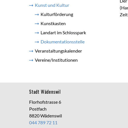
Der
Kunst und Kultur
(Han
Kulturförderung
Zeit
Kunstkasten
Landart im Schlosspark
Dokumentationsstelle
(ausgewählt)
Veranstaltungskalender
Vereine/Institutionen
Footer
Stadt Wädenswil
Florhofstrasse 6
Postfach
8820 Wädenswil
044 789 72 11