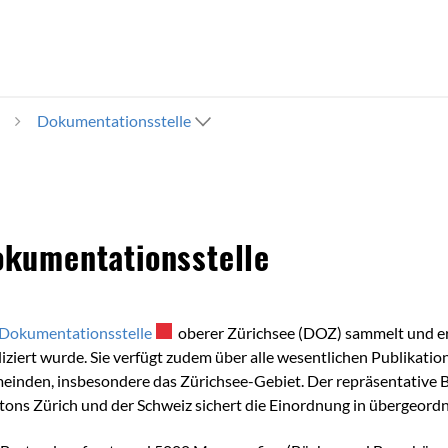
Dokumentationsstelle
alt
kumentationsstelle
Dokumentationsstelle
Externer Link wird in einem neuen Fenster 
oberer Zürichsee (DOZ) sammelt und ers
iziert wurde. Sie verfügt zudem über alle wesentlichen Publikati
inden, insbesondere das Zürichsee-Gebiet. Der repräsentative B
tons Zürich und der Schweiz sichert die Einordnung in übergeo