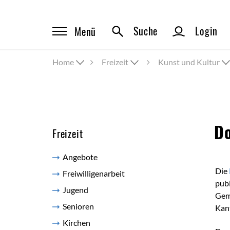
Suche
Login
Menü
Home
Freizeit
Kunst und Kultur
Inh
Do
Freizeit
Angebote
Die
Freiwilligenarbeit
publ
Jugend
Geme
Senioren
Kan
Kirchen