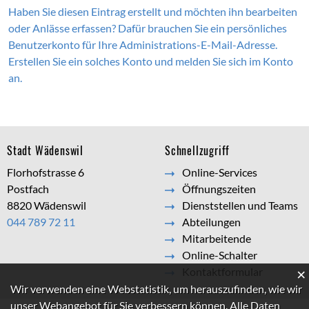
Haben Sie diesen Eintrag erstellt und möchten ihn bearbeiten
oder Anlässe erfassen? Dafür brauchen Sie ein persönliches
Benutzerkonto für Ihre Administrations-E-Mail-Adresse.
Erstellen Sie ein solches Konto und melden Sie sich im Konto
an.
Footer
Stadt Wädenswil
Schnellzugriff
Florhofstrasse 6
Online-Services
Postfach
Öffnungszeiten
8820 Wädenswil
Dienststellen und Teams
044 789 72 11
Abteilungen
Mitarbeitende
Online-Schalter
Kontaktformular
×
Webstatistik
Wir verwenden eine Webstatistik, um herauszufinden, wie wir
unser Webangebot für Sie verbessern können. Alle Daten